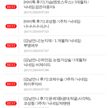
[바비톡 후기] 가슴(멘토스무스) / 3개월차 /
BEST
닉네임:검은야옹이k
관리자 | 2024-03-07 | 924
[바비톡 후기] 코성형 / 1주차 / 닉네임:
BEST
나나나나나난니
관리자 | 2024-03-07 | 623
[강남언니] 눈지재 / １개월차/ 닉네임:
BEST
뿌엥에우
관리자 | 2024-03-07 | 617
[강남언니] 하안검, 눈썹거상술 / 1개월차/
BEST
닉네임: 비제이띠
관리자 | 2024-03-07 | 666
[강남언니 후기] 코재수술 / 3주차 / 닉네임:
BEST
하이루익바
관리자 | 2024-03-07 | 503
[강남언니 후기] 윤곽3종(광대,턱끝,사각턱),
BEST
코성형 / 3주차 / 닉네임:박땐땐