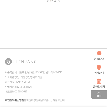
1
2
3
4
5
카톡상담
서울특별시 서초구 강남대로 403, 343강남타워 14F~15F
위치안내
의료기관명칭 : 리엔장성형외과의원
대표자명 : 장영우 외 1명
온라인예약
사업자번호 : 214-13-34526
대표전화 02-508-3625
TOP
개인정보취급방침
환자권리장전
이용약관
비급여진료안내