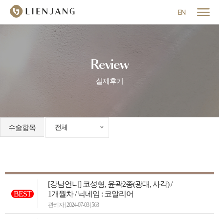
메뉴 닫기
EN
Review
실제후기
수술항목
전체
[강남언니] 코성형, 윤곽2종(광대, 사각) /
BEST
1개월차 / 닉네임 : 코알리어
관리자 | 2024-07-03 | 563