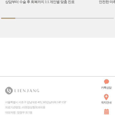
상담부터 수술 후 회복까지 1:1 개인별 맞춤 진료
안전한 마취
카톡상담
서울특별시 서초구 강남대로 403, 343강남타워 14F~15F
위치안내
의료기관명칭 : 리엔장성형외과의원
대표자명 : 장영우 외 1명