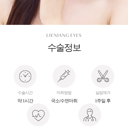
LIENJANG EYES
수술정보
수술시간
마취방법
실밥제거
약 1시간
국소/수면마취
1주일 후