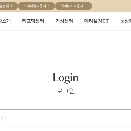
장블랙
프리미엄라운지
헤리티지라운지
장소개
리프팅센터
거상센터
메타셀 MCT
눈성
Login
로그인