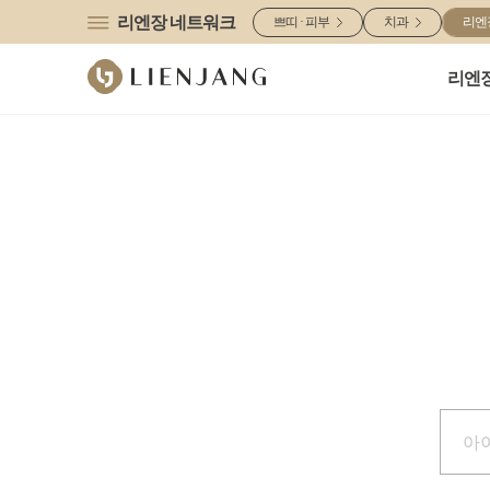
리엔장 네트워크
쁘띠 · 피부
치과
리엔
리엔